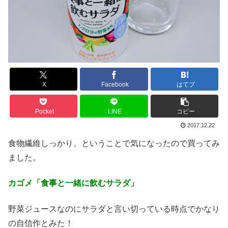
X
Facebook
はてブ
Pocket
LINE
コピー
2017.12.22
食物繊維しっかり、ということで気になったので買ってみ
ました。
カゴメ「食事と一緒に飲むサラダ」
野菜ジュースなのにサラダと言い切っている時点でかなり
の自信作とみた！