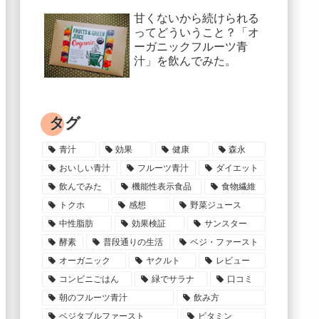
甘くないから続けられる
ってどういうこと？「オ
ーガニックフルーツ青
汁」を飲んでみた。
タグ
青汁
効果
健康
森永
おいしい青汁
フルーツ青汁
ダイエット
飲んでみた
機能性表示食品
食物繊維
トクホ
感想
野菜ジュース
中性脂肪
効果検証
サンスター
酵素
普段通りの生活
ベジ・ファースト
オーガニック
ヤクルト
レビュー
コンビニごはん
緑でサラナ
口コミ
朝のフルーツ青汁
飲み方
ベジタブルファースト
ビタミン