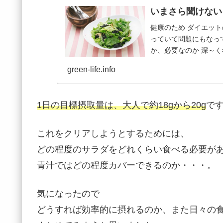
いまさら聞けない
健康のため ダイエット
っていて問題にもなっ
か、必要なのか 深～
す過程で、青...
green-life.info
1日の目標摂取量は、大人で約18gから20g
で
これをクリアしようとするためには、
どの程度のサラダをどれくらい食べる必要が
青汁ではどの程度カバーできるのか・・・。
気になったので
どうすれば効率的に摂れるのか、また日々の