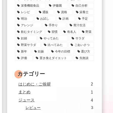
栄養機能食品
伊藤園
自己分析
レシピ
通販
資格
栄養士
明治
お試し
計画
予定
アレンジ
手作り
青汁生活
飲むタイミング
習慣
有名人
野菜
妊婦
やってみた
サラダ
野菜サラダ
比べてみた
ごあいさつ
新年
妊娠
今年の目標
選び方
評価
置き換えダイエット
失敗談
カテゴリー
はじめに・ご挨拶
2
まとめ
1
ジュース
4
レビュー
3